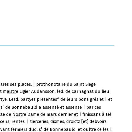
utr
es ses places, | prothonotaire du Saint Siege
et m
aistr
e Ligier Audansson, led. de Carnaghat du lieu
a
tye. Lesd. partyes p
rese
nt
es
de leurs bons grés
et
|
et
r
 s
de Bonnebauld a assen
sé
et assen
se
| p
ar
ces
ste de N
ost
re Dame de mars dernier
et
| finissans à tel
cens, rentes, | tierceries, dixmes, droictz [et] debvoirs
r
evant fermiers dud. s
de Bonnebauld, et oultre ce les |