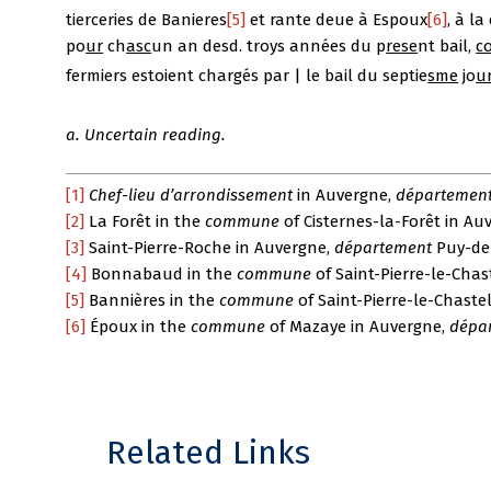
tierceries de Banieres
[5]
et rante deue à Espoux
[6]
, à l
po
ur
ch
asc
un an desd. troys années du p
rese
nt bail,
c
fermiers estoient chargés par | le bail du septie
sme
jo
u
a. Uncertain reading.
[1]
C
hef-lieu d’arrondissement
in Auvergne,
départemen
[2]
La Forêt in the
commune
of Cisternes-la-Forêt in Au
[3]
Saint-Pierre-Roche in Auvergne,
département
Puy-de
[4]
Bonnabaud in the
commune
of Saint-Pierre-le-Chas
[5]
Bannières in the
commune
of Saint-Pierre-le-Chaste
[6]
Époux in the
commune
of Mazaye in Auvergne,
dépa
Related Links