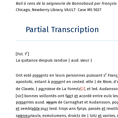
Bail à cens de la seigneurie de Bonnabaud par François
Chicago, Newberry Library, VAULT Case MS 5027
Partial Transcription
r
[Fol. 1
]
La quitance despuis randue | aud. sieur |
r
Ont esté p
rese
ntz en leurs personnes puissant s
Fran
ç
apostolic, estant à p
rese
nt en cested. ville | de Riom, d
de Claveix, | p
ar
roisse de La Forestz
[2]
, et led. Audanss
[
sic
] bonnes vollontés ont f
aic
t
et
acordé entre eulx les
p
rese
ntes ausd.
s
ieu
rs
de Carnaghat et Audansson, po
et
sembl
able
jo
ur
lesd. troys ans fynys, passés
et
revollu
s
eigneu
riaulx, esmolumens, droictz de | lotz
et
vantes, 