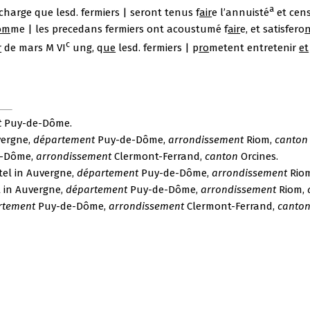
a
a charge que lesd. fermiers | seront tenus f
air
e l’annuisté
et cens
om
me | les precedans fermiers ont acoustumé f
air
e, et satisfero
c
r
de mars M VI
ung, q
ue
lesd. fermiers | p
ro
metent entretenir
et
t
Puy-de-Dôme.
vergne,
département
Puy-de-Dôme,
arrondissement
Riom,
canton
-Dôme,
arrondissement
Clermont-Ferrand,
canton
Orcines.
tel in Auvergne,
département
Puy-de-Dôme,
arrondissement
Rio
l in Auvergne,
département
Puy-de-Dôme,
arrondissement
Riom,
rtement
Puy-de-Dôme,
arrondissement
Clermont-Ferrand,
canto