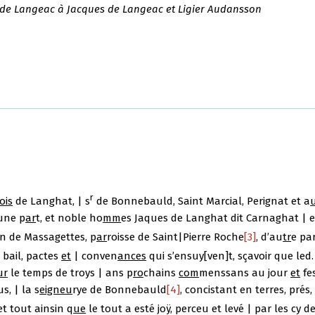
 de Langeac à Jacques de Langeac et Ligier Audansson
r
ois
de Langhat, | s
de Bonnebauld, Saint Marcial, Perignat et a
’une p
ar
t, et noble ho
mm
es Jaques de Langhat dit Carnaghat | 
on de Massagettes, p
ar
roisse de Saint|Pierre Roche
[3]
, d’au
tr
e par
 bail, pactes
et
| conven
ances
qui s’ensuy[ven]t, sçavoir que led.
ur
le temps de troys | ans p
ro
chains
com
menssans au jour
et
fe
s, | la s
eigneu
rye de Bonnebauld
[4]
, concistant en terres, prés, 
et tout ainsin q
ue
le tout a esté joÿ, perceu et levé | par les cy d