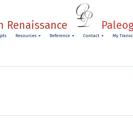
h Renaissance
Paleo
pts
Resources
Reference
Contact
My Transc