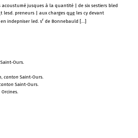
 acoustumé jusques à la quantité | de six sestiers bled
n
t lesd. preneurs | aux charges q
ue
les cy devant
r
en indepniser led. s
de Bonnebauld […]
Saint-Ours.
m,
canton
Saint-Ours.
canton
Saint-Ours.
n
Orcines.