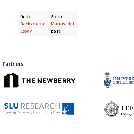
Go to
Go to
Background
Manuscript
Essay
page
Partners