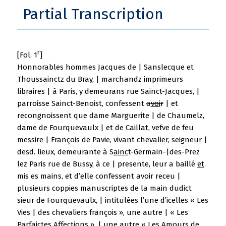
Partial Transcription
r
[Fol. 1
]
Honnorables hommes Jacques de | Sanslecque et
Thoussainctz du Bray, | marchandz imprimeurs
libraires | à Paris, y demeurans rue Sainct-Jacques, |
parroisse Sainct-Benoist, confessent
a
voi
r
| et
recongnoissent que dame Marguerite | de Chaumelz,
dame de Fourquevaulx | et de Caillat, vefve de feu
messire | François de Pavie, vivant ch
eva
l
ie
r, seigne
ur
|
desd. lieux, demeurante à S
ainc
t-Germain-|des-Prez
lez Paris rue de Bussy, à ce | presente, leur a baillé
et
mis es mains, et d’elle confessent avoir receu |
plusieurs coppies manuscriptes de la main dudict
sieur de Fourquevaulx, | intitulées l’une d’icelles « Les
Vies | des chevaliers françois », une autre | « Les
Parfaictes Affections », | une autre « Les Amours de