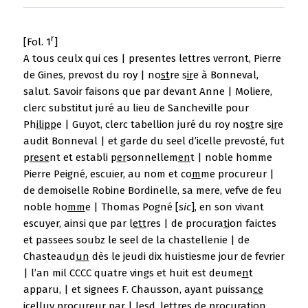
r
[Fol. 1
]
A tous ceulx qui ces | presentes lettres verront, Pierre
de Gines, prevost du roy | no
st
re s
ir
e à Bonneval,
salut. Savoir faisons que par devant Anne | Moliere,
clerc substitut juré au lieu de Sancheville pour
Ph
ilipp
e | Guyot, clerc tabellion juré du roy no
st
re s
ir
e
audit Bonneval | et garde du seel d’icelle prevosté, fut
p
rese
nt et establi p
er
sonnellem
en
t | noble homme
Pierre Peigné, escuier, au nom et co
m
me procureur |
de demoiselle Robine Bordinelle, sa mere, vefve de feu
noble ho
mm
e | Thomas Pogné [
sic
], en son vivant
escuyer, ainsi que par l
ett
res | de procura
ti
on faictes
et passees soubz le seel de la chastellenie | de
Chasteaud
un
dès le jeudi dix huistiesme jour de fevrier
| l’an mil CCCC quatre vings et huit est deume
n
t
apparu, | et signees F. Chausson, ayant puissan
ce
icelluy procureur
par
| lesd. lettres de procura
ti
on