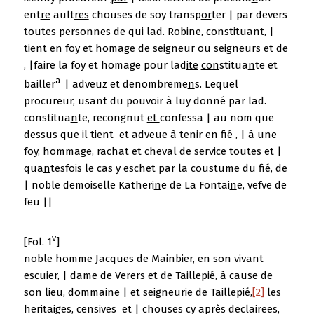
ent
re
ault
res
chouses de soy transp
or
ter | par devers
toutes p
er
sonnes de qui lad. Robine, constituant, |
tient en foy et homage de seigneur ou seigneurs et de
, |faire la foy et homage pour lad
ite
con
stitua
n
te et
a
bailler
| adveuz et denombreme
n
s. Lequel
procureur, usant du pouvoir à luy donné par lad.
constitua
n
te, recongnut
et
confessa | au nom que
dess
us
que il tient et adveue à tenir en fié , | à une
foy, ho
m
mage, rachat et cheval de service toutes et |
qua
n
tesfois le cas y eschet par la coustume du fié, de
| noble demoiselle Katheri
n
e de La Fontai
n
e, vefve de
feu ||
v
[Fol. 1
]
noble homme Jacques de Mainbier, en son vivant
escuier, | dame de Verers et de Taillepié, à cause de
son lieu, dommaine | et seigneurie de Taillepié,
[2]
les
heritaiges, censives et | chouses cy après declairees,