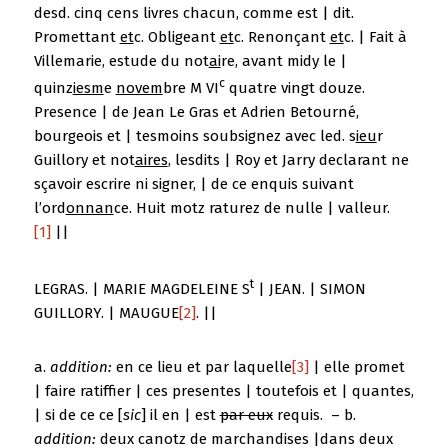
desd. cinq cens livres chacun, comme est | dit.
Promettant
et
c. Obligeant
et
c. Renonçant
et
c. | Fait à
Villemarie, estude du not
ai
re, avant midy le |
c
quinz
iesm
e
novem
bre M VI
quatre vingt douze.
Presence | de Jean Le Gras et Adrien Betourné,
bourgeois et | tesmoins soubsignez avec led. s
ieu
r
Guillory et not
aires
, lesdits | Roy et Jarry declarant ne
sçavoir escrire ni signer, | de ce enquis suivant
l’ord
onnan
ce. Huit motz raturez de nulle | valleur.
[1]
||
t
LEGRAS. | MARIE MAGDELEINE S
| JEAN. | SIMON
GUILLORY. | MAUGUE
[2]
. ||
a.
addition:
en ce lieu et par laquelle
[3]
| elle promet
| faire ratiffier | ces presentes | toutefois et | quantes,
| si de ce ce [
sic
] il en | est
par eux
requis. – b.
addition:
deux canotz de marchandises |dans deux