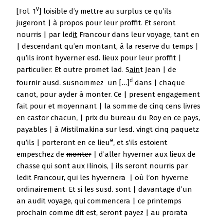
v
[Fol. 1
] loisible d’y mettre au surplus ce qu’ils
jugeront | à propos pour leur proffit. Et seront
nourris | par led
it
Francour dans leur voyage, tant en
| descendant qu’en montant, à la reserve du temps |
qu’ils iront hyverner esd. lieux pour leur proffit |
particulier. Et outre promet lad. S
ain
t Jean | de
d
fournir ausd. susnommez un […]
dans | chaque
canot, pour ayder à monter. Ce | present engagement
fait pour et moyennant | la somme de cinq cens livres
en castor chacun, | prix du bureau du Roy en ce pays,
payables | à Mistilmakina sur lesd. vingt cinq paquetz
e
qu’ils | porteront en ce lieu
, et s’ils estoient
empeschez de
monter
| d’aller hyverner aux lieux de
chasse qui sont aux Ilinois, | ils seront nourris par
ledit Francour, qui les hyvernera | où l’on hyverne
ordinairement. Et si les susd. sont | davantage d’un
an audit voyage, qui commencera | ce printemps
prochain comme dit est, seront payez | au prorata