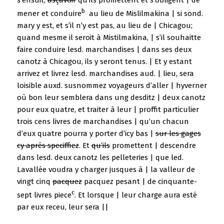
b
mener et conduire
au lieu de Mislilmakina | si sond.
mary y est, et s’il n’y est pas, au lieu de | Chicagou;
quand mesme il seroit à Mistilmakina, | s’il souhaitte
faire conduire lesd. marchandises | dans ses deux
canotz à Chicagou, ils y seront tenus. | Et y estant
arrivez et livrez lesd. marchandises aud. | lieu, sera
loisible auxd. susnommez voyageurs d’aller | hyverner
où bon leur semblera dans ung desditz | deux canotz
pour eux quatre, et traiter à leur | proffit particulier
trois cens livres de marchandises | qu’un chacun
d’eux quatre pourra y porter d’icy bas |
sur les gages
cy aprés speciffiez
. Et
qu’ils
promettent | descendre
dans lesd. deux canotz les pelleteries | que led.
Lavallée voudra y charger jusques à | la valleur de
vingt cinq
pacquez
pacquez pesant | de cinquante-
c
sept livres piece
. Et lorsque | leur charge aura esté
par eux receu, leur sera ||