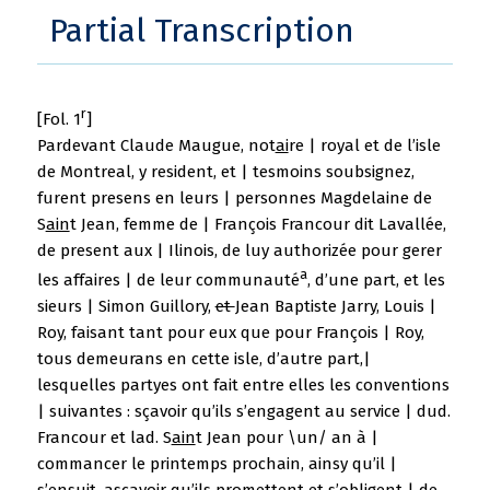
Partial Transcription
r
[Fol. 1
]
Pardevant Claude Maugue, not
ai
re | royal et de l’isle
de Montreal, y resident, et | tesmoins soubsignez,
furent presens en leurs | personnes Magdelaine de
S
ain
t Jean, femme de | François Francour dit Lavallée,
de present aux | Ilinois, de luy authorizée pour gerer
a
les affaires | de leur communauté
, d’une part, et les
sieurs | Simon Guillory,
et
Jean Baptiste Jarry, Louis |
Roy, faisant tant pour eux que pour François | Roy,
tous demeurans en cette isle, d’autre part,|
lesquelles partyes ont fait entre elles les conventions
| suivantes : sçavoir qu’ils s’engagent au service | dud.
Francour et lad. S
ain
t Jean pour \un/ an à |
commancer le printemps prochain, ainsy qu’il |
s’ensuit,
asçavoir
qu’ils promettent et s’obligent | de