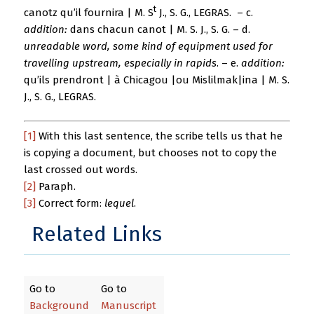
t
canotz qu’il fournira | M. S
J., S. G., LEGRAS. – c.
addition:
dans chacun canot | M. S. J., S. G. – d.
unreadable word, some kind of equipment used for
travelling upstream, especially in rapids
. – e.
addition:
qu’ils prendront | à Chicagou |ou Mislilmak|ina | M. S.
J., S. G., LEGRAS.
[1]
With this last sentence, the scribe tells us that he
is copying a document, but chooses not to copy the
last crossed out words.
[2]
Paraph.
[3]
Correct form:
lequel
.
Related Links
Go to
Go to
Background
Manuscript