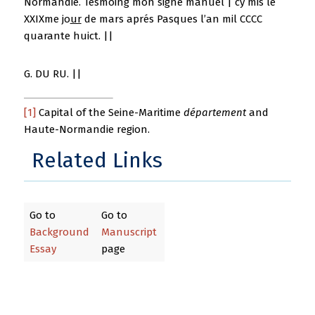
Normandie. Tesmoing mon signe manuel | cy mis le
XXIXme jo
ur
de mars aprés Pasques l’an mil CCCC
quarante huict. ||
G. DU RU. ||
[1]
Capital of the Seine-Maritime
département
and
Haute-Normandie region.
Related Links
Go to
Go to
Background
Manuscript
Essay
page