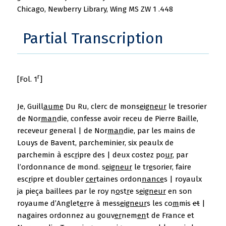
Chicago, Newberry Library, Wing MS ZW 1 .448
Partial Transcription
r
[Fol. 1
]
Je, Guill
aume
Du Ru, clerc de mons
eigneur
le tresorier
de Nor
man
die, confesse avoir receu de Pierre Baille,
receveur general | de Nor
man
die, par les mains de
Louys de Bavent, parcheminier, six peaulx de
parchemin à esc
r
ipre des | deux costez po
ur
, par
l’ordonnance de mond. s
eigneur
le tr
e
sorier, faire
esc
r
ipre et doubler
cer
taines ordon
nance
s | royaulx
ja pieça baillees par le roy n
o
st
r
e s
eigneur
en son
royaume d’Anglet
er
re à mess
eigneur
s les co
m
mis
et
|
nagaires ordonnez au gouv
er
nem
en
t de France et