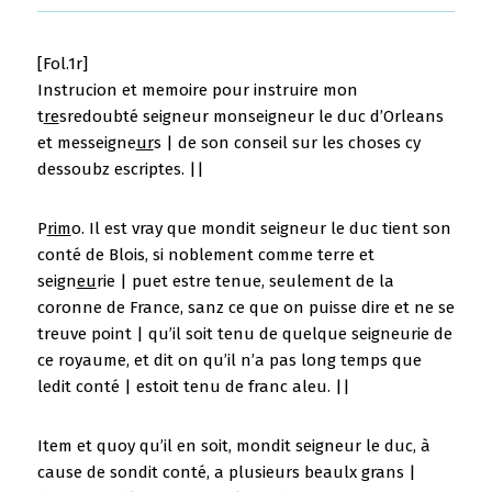
[Fol.1r]
Instrucion et memoire pour instruire mon
t
re
sredoubté seigneur monseigneur le duc d’Orleans
et messeigne
ur
s | de son conseil sur les choses cy
dessoubz escriptes. ||
P
rim
o. Il est vray que mondit seigneur le duc tient son
conté de Blois, si noblement comme terre et
seign
eu
rie | puet estre tenue, seulement de la
coronne de France, sanz ce que on puisse dire et ne se
treuve point | qu’il soit tenu de quelque seigneurie de
ce royaume, et dit on qu’il n’a pas long temps que
ledit conté | estoit tenu de franc aleu. ||
Item et quoy qu’il en soit, mondit seigneur le duc, à
cause de sondit conté, a plusieurs beaulx grans |